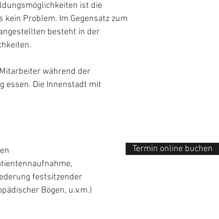
ildungsmöglichkeiten ist die
ns kein Problem. Im Gegensatz zum
ngestellten besteht in der
chkeiten.
Mitarbeiter während der
g essen. Die Innenstadt mit
Termin online buchen
ten
Patientennaufnahme,
derung festsitzender
ädischer Bögen, u.v.m.)