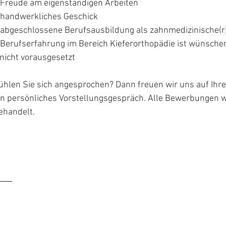
Freude am eigenständigen Arbeiten
handwerkliches Geschick
abgeschlossene Berufsausbildung als zahnmedizinische(r)
 Berufserfahrung im Bereich Kieferorthopädie ist wünsche
icht vorausgesetzt
ühlen Sie sich angesprochen? Dann freuen wir uns auf Ihre
in persönliches Vorstellungsgespräch. Alle Bewerbungen w
ehandelt.
OME
PRAXIS
BEHANDLUNG
TECHNIKEN
KARRIERE
Philosophie
Frühbehandlung
Herausnehmbar
Zahnmedizini
Rundgang
Hauptbehandlung
Festsitzend
Fachangestell
Erwachsene
Non-Compliance
Ausbildung
CMD
Invisalign