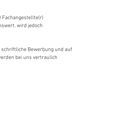
 Fachangestellte(r)
nswert, wird jedoch
 schriftliche Bewerbung und auf
erden bei uns vertraulich
SERVICE
sche
Dienstleistungen
te
Schnelle Hilfe
Kontakt
Impressum