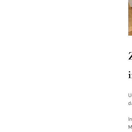
U
d
I
M